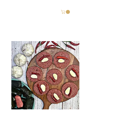
Chả ốc Gia Huy
Nem chua heo cây
(1 lb)